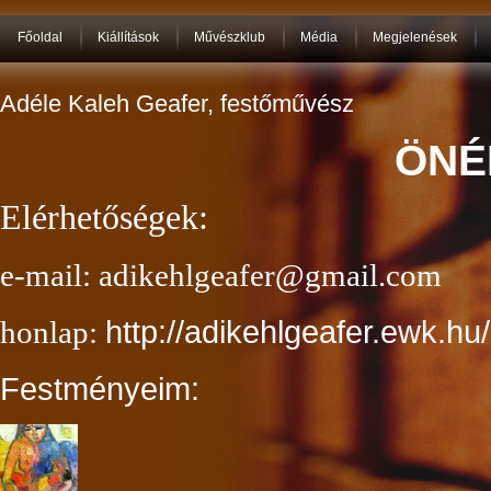
Főoldal
Kiállítások
Művészklub
Média
Megjelenések
Adéle Kaleh Geafer, festőművész
ÖNÉ
Elérhetőségek:
e-mail:
adikehlgeafer@gmail.com
http://adikehlgeafer.ewk.hu/
honlap:
Festményeim: