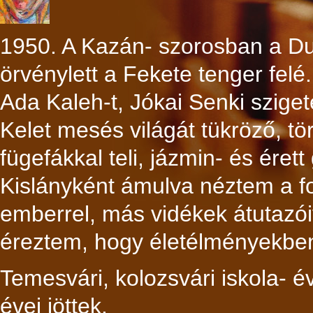
1950. A Kazán- szorosban a D
örvénylett a Fekete tenger felé.
Ada Kaleh-t, Jókai Senki sziget
Kelet mesés világát tükröző, tör
fügefákkal teli, jázmin- és éret
Kislányként ámulva néztem a fo
emberrel, más vidékek átutazói
éreztem, hogy életélményekben 
Temesvári, kolozsvári iskola- 
évei jöttek.