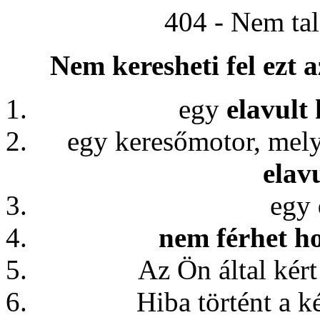
404 - Nem tal
Nem keresheti fel ezt 
egy
elavult
egy keresőmotor, me
elavu
egy
nem férhet h
Az Ön által kért
Hiba történt a k