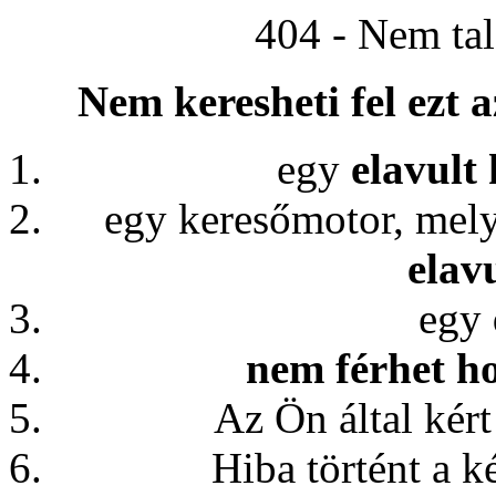
404 - Nem tal
Nem keresheti fel ezt 
egy
elavult
egy keresőmotor, me
elavu
egy
nem férhet h
Az Ön által kért
Hiba történt a k