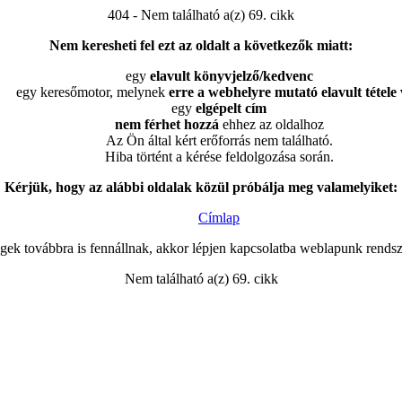
404 - Nem található a(z) 69. cikk
Nem keresheti fel ezt az oldalt a következők miatt:
egy
elavult könyvjelző/kedvenc
egy keresőmotor, melynek
erre a webhelyre mutató elavult tétele
egy
elgépelt cím
nem férhet hozzá
ehhez az oldalhoz
Az Ön által kért erőforrás nem található.
Hiba történt a kérése feldolgozása során.
Kérjük, hogy az alábbi oldalak közül próbálja meg valamelyiket:
Címlap
gek továbbra is fennállnak, akkor lépjen kapcsolatba weblapunk rendsz
Nem található a(z) 69. cikk