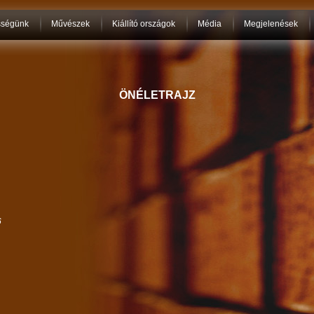
sségünk
Művészek
Kiállító országok
Média
Megjelenések
ÖNÉLETRAJZ
6