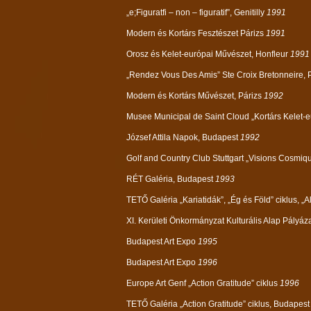
„e;Figuratfi – non – figuratif”, Genitilly
1991
Modern és Kortárs Fesztészet Párizs
1991
Orosz és Kelet-európai Művészet, Honfleur
1991
„Rendez Vous Des Amis” Ste Croix Bretonneire, 
Modern és Kortárs Művészet, Párizs
1992
Musee Municipal de Saint Cloud „Kortárs Kelet-e
József Attila Napok, Budapest
1992
Golf and Country Club Stuttgart „Visions Cosmiq
RÉT Galéria, Budapest
1993
TETŐ Galéria „Kariatidák”, „Ég és Föld” ciklus, „
XI. Kerületi Önkormányzat Kulturális Alap Pályáz
Budapest Art Expo
1995
Budapest Art Expo
1996
Europe Art Genf „Action Gratitude” ciklus
1996
TETŐ Galéria „Action Gratitude” ciklus, Budapes