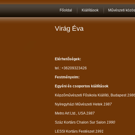
Főoldal
Kiállítások
Művészeti közö
Virág Éva
Elérhetőségek:
tel.: +36209323426
Festményeim:
Egyé
ni és csoportos kiállításo
k
Képzőművészeti Fősikola Kiállító, Budapest
198
Nyíregyházi Művészeti Hetek
1987
Metro Art Ltd., USA
1987
Száz Kortárs Chalon Sur Salon
1990
LESSI Kortárs Festészet
1991