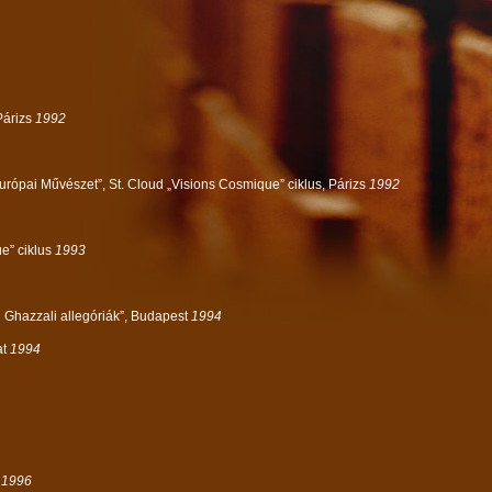
Párizs
1992
urópai Művészet”, St. Cloud „Visions Cosmique” ciklus, Párizs
1992
ue” ciklus
1993
Al Ghazzali allegóriák”, Budapest
1994
at
1994
t
1996