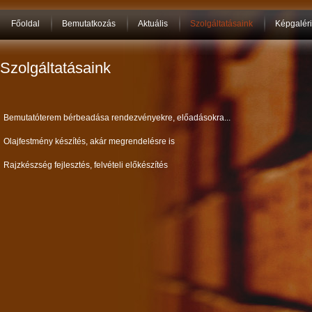
Főoldal
Bemutatkozás
Aktuális
Szolgáltatásaink
Képgalér
Szolgáltatásaink
Bemutatóterem bérbeadása rendezvényekre, előadásokra...
Olajfestmény készítés, akár megrendelésre is
Rajzkészség fejlesztés, felvételi előkészítés