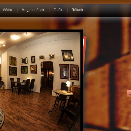
Média
Megjelenések
Fotók
Rólunk
E