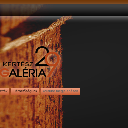
xtrák
Elérhetőségünk
Youtube megjelenések