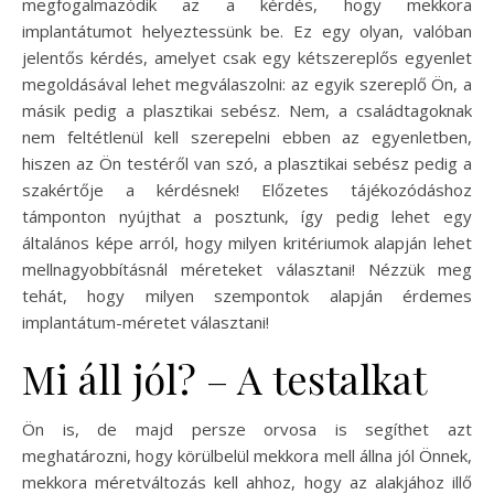
megfogalmazódik az a kérdés, hogy mekkora
implantátumot helyeztessünk be. Ez egy olyan, valóban
jelentős kérdés, amelyet csak egy kétszereplős egyenlet
megoldásával lehet megválaszolni: az egyik szereplő Ön, a
másik pedig a plasztikai sebész. Nem, a családtagoknak
nem feltétlenül kell szerepelni ebben az egyenletben,
hiszen az Ön testéről van szó, a plasztikai sebész pedig a
szakértője a kérdésnek! Előzetes tájékozódáshoz
támponton nyújthat a posztunk, így pedig lehet egy
általános képe arról, hogy milyen kritériumok alapján lehet
mellnagyobbításnál méreteket választani! Nézzük meg
tehát, hogy milyen szempontok alapján érdemes
implantátum-méretet választani!
Mi áll jól? – A testalkat
Ön is, de majd persze orvosa is segíthet azt
meghatározni, hogy körülbelül mekkora mell állna jól Önnek,
mekkora méretváltozás kell ahhoz, hogy az alakjához illő