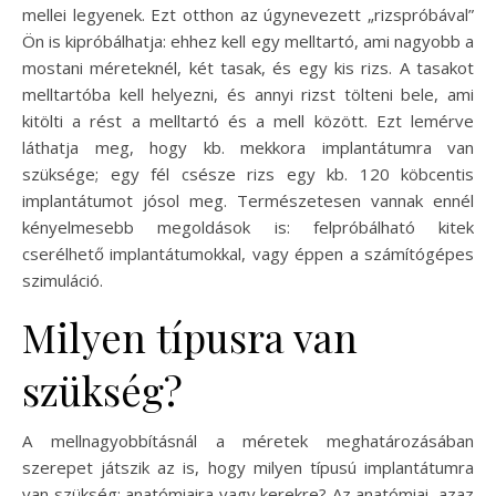
mellei legyenek. Ezt otthon az úgynevezett „rizspróbával”
Ön is kipróbálhatja: ehhez kell egy melltartó, ami nagyobb a
mostani méreteknél, két tasak, és egy kis rizs. A tasakot
melltartóba kell helyezni, és annyi rizst tölteni bele, ami
kitölti a rést a melltartó és a mell között. Ezt lemérve
láthatja meg, hogy kb. mekkora implantátumra van
szüksége; egy fél csésze rizs egy kb. 120 köbcentis
implantátumot jósol meg. Természetesen vannak ennél
kényelmesebb megoldások is: felpróbálható kitek
cserélhető implantátumokkal, vagy éppen a számítógépes
szimuláció.
Milyen típusra van
szükség?
A mellnagyobbításnál a méretek meghatározásában
szerepet játszik az is, hogy milyen típusú implantátumra
van szükség: anatómiaira vagy kerekre? Az anatómiai, azaz