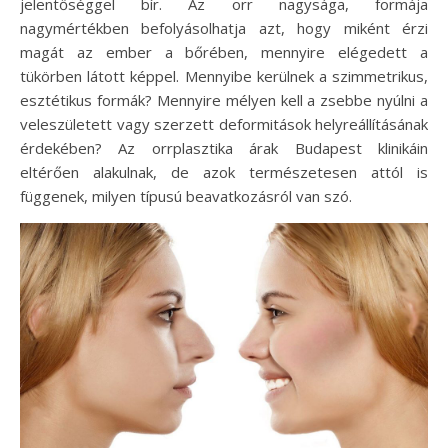
jelentőséggel bír. Az orr nagysága, formája
nagymértékben befolyásolhatja azt, hogy miként érzi
magát az ember a bőrében, mennyire elégedett a
tükörben látott képpel. Mennyibe kerülnek a szimmetrikus,
esztétikus formák? Mennyire mélyen kell a zsebbe nyúlni a
veleszületett vagy szerzett deformitások helyreállításának
érdekében? Az orrplasztika árak Budapest klinikáin
eltérően alakulnak, de azok természetesen attól is
függenek, milyen típusú beavatkozásról van szó.