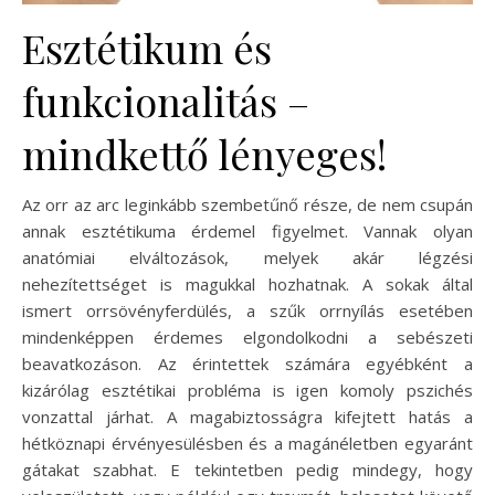
Esztétikum és
funkcionalitás –
mindkettő lényeges!
Az orr az arc leginkább szembetűnő része, de nem csupán
annak esztétikuma érdemel figyelmet. Vannak olyan
anatómiai elváltozások, melyek akár légzési
nehezítettséget is magukkal hozhatnak. A sokak által
ismert orrsövényferdülés, a szűk orrnyílás esetében
mindenképpen érdemes elgondolkodni a sebészeti
beavatkozáson. Az érintettek számára egyébként a
kizárólag esztétikai probléma is igen komoly pszichés
vonzattal járhat. A magabiztosságra kifejtett hatás a
hétköznapi érvényesülésben és a magánéletben egyaránt
gátakat szabhat. E tekintetben pedig mindegy, hogy