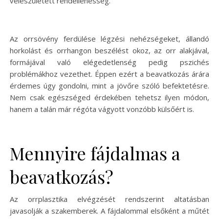
veleszületett rendellenesség.
Az orrsövény ferdülése légzési nehézségeket, állandó
horkolást és orrhangon beszélést okoz, az orr alakjával,
formájával való elégedetlenség pedig pszichés
problémákhoz vezethet. Éppen ezért a beavatkozás árára
érdemes úgy gondolni, mint a jövőre szóló befektetésre.
Nem csak egészséged érdekében tehetsz ilyen módon,
hanem a talán már régóta vágyott vonzóbb külsőért is.
Mennyire fájdalmas a
beavatkozás?
Az orrplasztika elvégzését rendszerint altatásban
javasolják a szakemberek. A fájdalommal elsőként a műtét