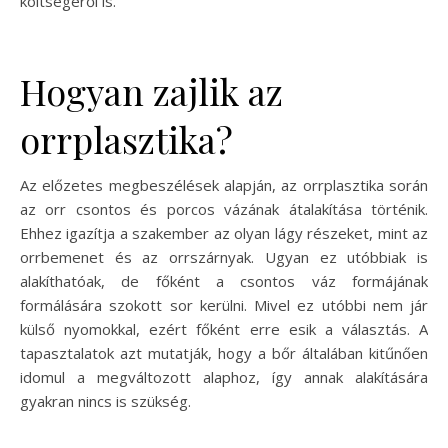
költségéről is.
Hogyan zajlik az
orrplasztika?
Az előzetes megbeszélések alapján, az orrplasztika során
az orr csontos és porcos vázának átalakítása történik.
Ehhez igazítja a szakember az olyan lágy részeket, mint az
orrbemenet és az orrszárnyak. Ugyan ez utóbbiak is
alakíthatóak, de főként a csontos váz formájának
formálására szokott sor kerülni. Mivel ez utóbbi nem jár
külső nyomokkal, ezért főként erre esik a választás. A
tapasztalatok azt mutatják, hogy a bőr általában kitűnően
idomul a megváltozott alaphoz, így annak alakítására
gyakran nincs is szükség.