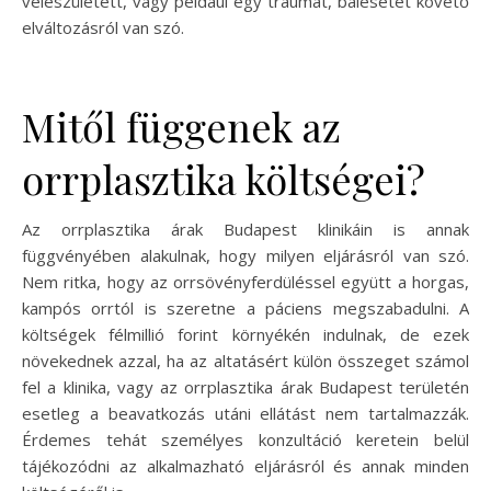
veleszületett, vagy például egy traumát, balesetet követő
elváltozásról van szó.
Mitől függenek az
orrplasztika költségei?
Az orrplasztika árak Budapest klinikáin is annak
függvényében alakulnak, hogy milyen eljárásról van szó.
Nem ritka, hogy az orrsövényferdüléssel együtt a horgas,
kampós orrtól is szeretne a páciens megszabadulni. A
költségek félmillió forint környékén indulnak, de ezek
növekednek azzal, ha az altatásért külön összeget számol
fel a klinika, vagy az orrplasztika árak Budapest területén
esetleg a beavatkozás utáni ellátást nem tartalmazzák.
Érdemes tehát személyes konzultáció keretein belül
tájékozódni az alkalmazható eljárásról és annak minden