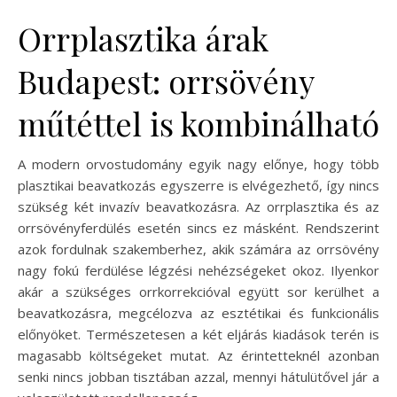
Orrplasztika árak
Budapest: orrsövény
műtéttel is kombinálható
A modern orvostudomány egyik nagy előnye, hogy több
plasztikai beavatkozás egyszerre is elvégezhető, így nincs
szükség két invazív beavatkozásra. Az orrplasztika és az
orrsövényferdülés esetén sincs ez másként. Rendszerint
azok fordulnak szakemberhez, akik számára az orrsövény
nagy fokú ferdülése légzési nehézségeket okoz. Ilyenkor
akár a szükséges orrkorrekcióval együtt sor kerülhet a
beavatkozásra, megcélozva az esztétikai és funkcionális
előnyöket. Természetesen a két eljárás kiadások terén is
magasabb költségeket mutat. Az érintetteknél azonban
senki nincs jobban tisztában azzal, mennyi hátulütővel jár a