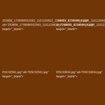
253808_1739086552583_1101220922_2249682_4238390_n.jpg"
254379_1739076672336_110122092
alt="253808_1739086552583_1101220922_2249682_4238390_n.jpg"
alt="254379_1739076672336_11012
target="_blank">
target="_blank">
DSC02561.jpg" alt="DSC02561.jpg"
DSC03634.jpg" alt="DSC03634.jpg"
target="_blank">
target="_blank">