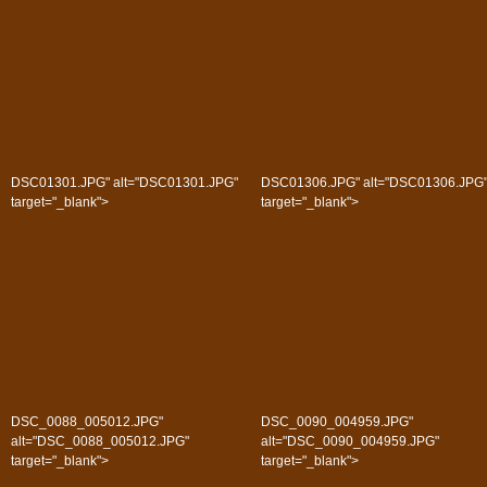
DSC01301.JPG" alt="DSC01301.JPG"
DSC01306.JPG" alt="DSC01306.JPG
target="_blank">
target="_blank">
DSC_0088_005012.JPG"
DSC_0090_004959.JPG"
alt="DSC_0088_005012.JPG"
alt="DSC_0090_004959.JPG"
target="_blank">
target="_blank">