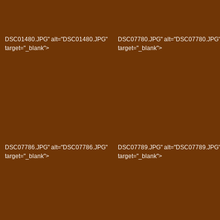
DSC01480.JPG" alt="DSC01480.JPG"
DSC07780.JPG" alt="DSC07780.JPG
target="_blank">
target="_blank">
DSC07786.JPG" alt="DSC07786.JPG"
DSC07789.JPG" alt="DSC07789.JPG
target="_blank">
target="_blank">