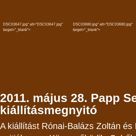
DSC03647.jpg" alt="DSC03647.jpg"
DSC03680.jpg" alt="DSC03680.jpg"
target="_blank">
target="_blank">
2011. május 28. Papp S
kiállításmegnyitó
A kiállítást Rónai-Balázs Zoltán é