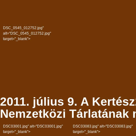
DSC_0545_012752.jpg"
alt="DSC_0545_012752.jpg"
target="_blank">
2011. július 9. A Kertész
Nemzetközi Tárlatának 
DSC03001.jpg" alt="DSC03001.jpg"
DSC03083.jpg" alt="DSC03083.jpg"
target="_blank">
target="_blank">