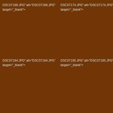
DSC07168.JPG" alt="DSC07168.JPG"
DSC07174.JPG" alt="DSC07174.JPG
target="_blank">
target="_blank">
DSC07194.JPG" alt="DSC07194.JPG"
DSC07195.JPG" alt="DSC07195.JPG
target="_blank">
target="_blank">