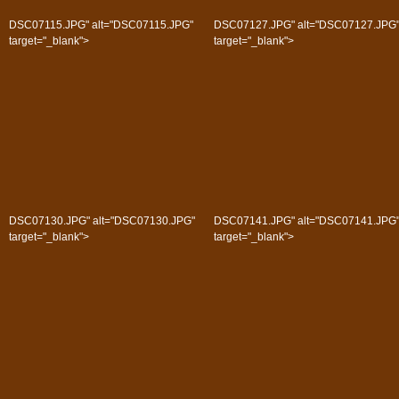
DSC07115.JPG" alt="DSC07115.JPG"
DSC07127.JPG" alt="DSC07127.JPG
target="_blank">
target="_blank">
DSC07130.JPG" alt="DSC07130.JPG"
DSC07141.JPG" alt="DSC07141.JPG
target="_blank">
target="_blank">