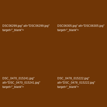
DSC06299.jpg" alt="DSC06299.jpg"
DSC06305.jpg" alt="DSC06305.jpg"
target="_blank">
target="_blank">
DSC_0470_015241.jpg"
DSC_0478_015222.jpg"
alt="DSC_0470_015241.jpg"
alt="DSC_0478_015222.jpg"
target="_blank">
target="_blank">