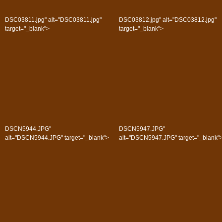
DSC03811.jpg" alt="DSC03811.jpg"
DSC03812.jpg" alt="DSC03812.jpg"
target="_blank">
target="_blank">
DSCN5944.JPG"
DSCN5947.JPG"
alt="DSCN5944.JPG" target="_blank">
alt="DSCN5947.JPG" target="_blank"