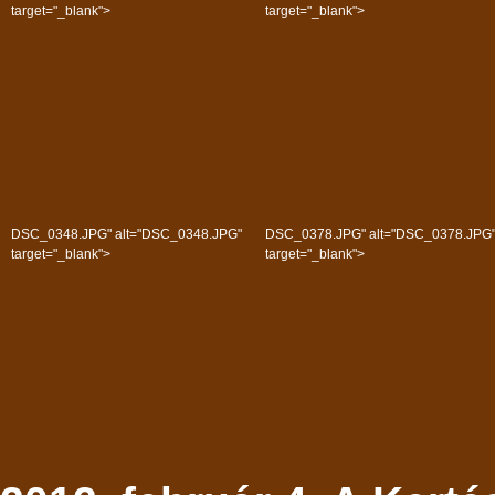
target="_blank">
target="_blank">
DSC_0348.JPG" alt="DSC_0348.JPG"
DSC_0378.JPG" alt="DSC_0378.JPG
target="_blank">
target="_blank">