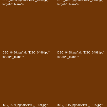
DSC_0464.jpg" alt="DSC_0464.jpg"
DSC_0467.jpg" alt="DSC_0467.jpg"
target="_blank">
target="_blank">
DSC_0496.jpg" alt="DSC_0496.jpg"
DSC_0498.jpg" alt="DSC_0498.jpg"
target="_blank">
target="_blank">
IMG_1509.jpg" alt="IMG_1509.jpg"
IMG_1515.jpg" alt="IMG_1515.jpg"