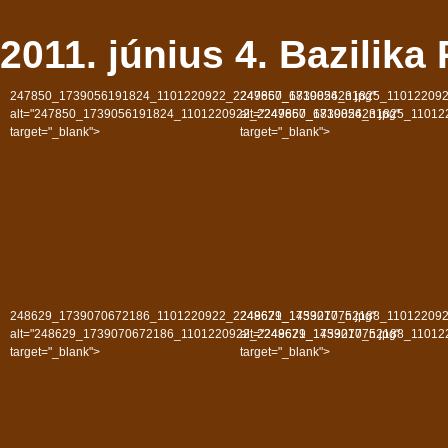
2011. június 4. Bazilika 
247850_1739056191824_1101220922_2249667_6810824_n.jpg"
247850_1739056231825_110122092
alt="247850_1739056191824_1101220922_2249667_6810824_n.jpg"
alt="247850_1739056231825_11012
target="_blank">
target="_blank">
248629_1739070672186_1101220922_2249671_1453217_n.jpg"
248629_1739070752188_110122092
alt="248629_1739070672186_1101220922_2249671_1453217_n.jpg"
alt="248629_1739070752188_11012
target="_blank">
target="_blank">