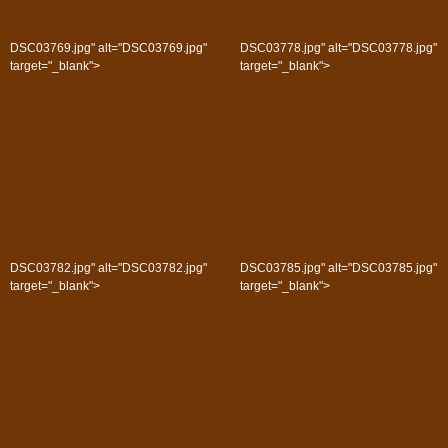
DSC03769.jpg" alt="DSC03769.jpg"
DSC03778.jpg" alt="DSC03778.jpg"
target="_blank">
target="_blank">
DSC03782.jpg" alt="DSC03782.jpg"
DSC03785.jpg" alt="DSC03785.jpg"
target="_blank">
target="_blank">