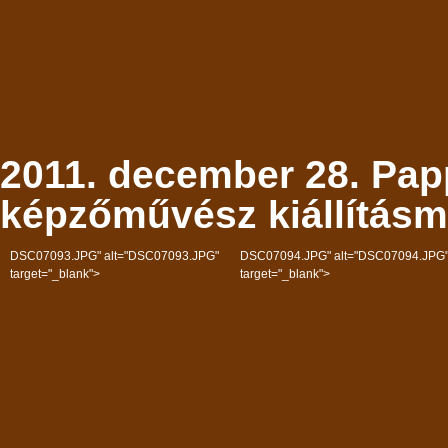
2011. december 28. Pap
képzőművész kiállításm
DSC07093.JPG" alt="DSC07093.JPG"
DSC07094.JPG" alt="DSC07094.JPG
target="_blank">
target="_blank">