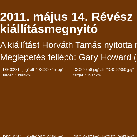
2011. május 14. Révész
kiállításmegnyitó
A kiállítást Horváth Tamás nyitot
Meglepetés fellépő: Gary Howard (
DSC02315.jpg" alt="DSC02315.jpg"
DSC02350.jpg" alt="DSC02350.jpg"
target="_blank">
target="_blank">