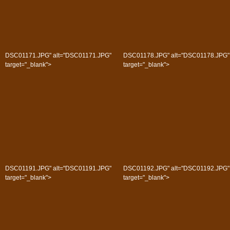
DSC01171.JPG" alt="DSC01171.JPG"
DSC01178.JPG" alt="DSC01178.JPG"
target="_blank">
target="_blank">
DSC01191.JPG" alt="DSC01191.JPG"
DSC01192.JPG" alt="DSC01192.JPG"
target="_blank">
target="_blank">