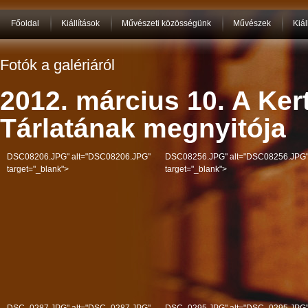
Főoldal
Kiállítások
Művészeti közösségünk
Művészek
Kiál
Fotók a galériáról
2012. március 10. A Ker
Tárlatának megnyitója
DSC08206.JPG" alt="DSC08206.JPG"
DSC08256.JPG" alt="DSC08256.JPG
target="_blank">
target="_blank">