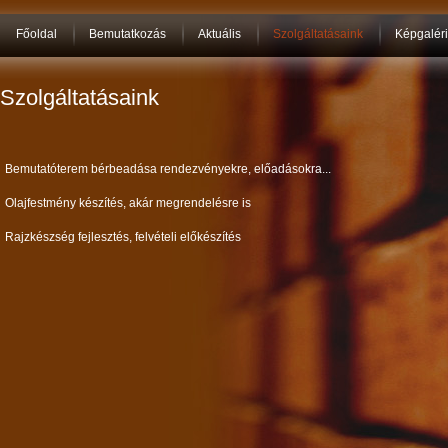
Főoldal
Bemutatkozás
Aktuális
Szolgáltatásaink
Képgalér
Szolgáltatásaink
Bemutatóterem bérbeadása rendezvényekre, előadásokra...
Olajfestmény készítés, akár megrendelésre is
Rajzkészség fejlesztés, felvételi előkészítés