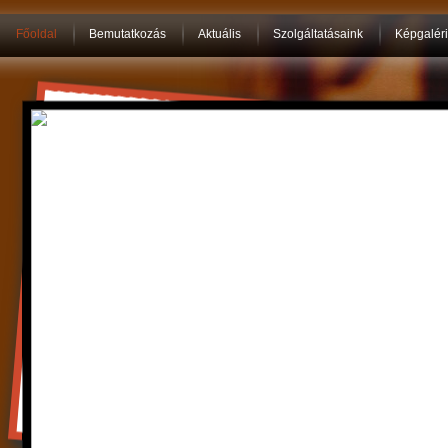
Főoldal
Bemutatkozás
Aktuális
Szolgáltatásaink
Képgalér